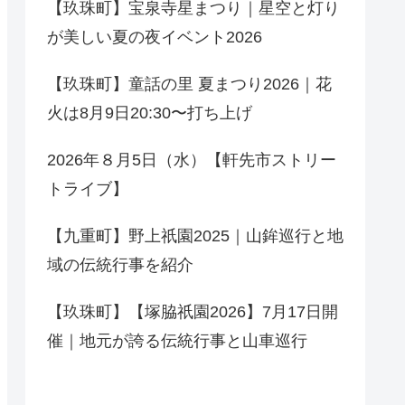
【玖珠町】宝泉寺星まつり｜星空と灯り
が美しい夏の夜イベント2026
【玖珠町】童話の里 夏まつり2026｜花
火は8月9日20:30〜打ち上げ
2026年８月5日（水）【軒先市ストリー
トライブ】
【九重町】野上祇園2025｜山鉾巡行と地
域の伝統行事を紹介
【玖珠町】【塚脇祇園2026】7月17日開
催｜地元が誇る伝統行事と山車巡行