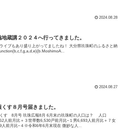
2024.08.28
脇地蔵講２０２４へ行ってきました。
ライブもあり盛り上がってましたね！ 大分県玖珠町のふるさと納
unction(b,c,f,g,a,d,e){b.MoshimoA...
2024.08.27
報くす８月号届きました。
くす 8月号 玖珠広報8月 6月末の玖珠町の人口は？ 人口
,862人前月比＋３世帯数6,530戸前月比−１男6,693人前月比＋７女
169人前月比−４※令和6年6月末現在 微妙な人...