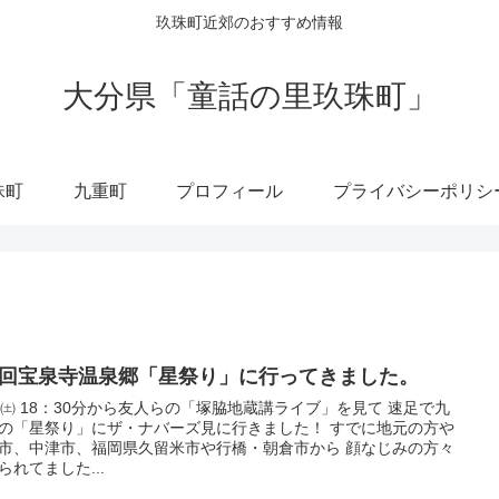
玖珠町近郊のおすすめ情報
大分県「童話の里玖珠町」
珠町
九重町
プロフィール
プライバシーポリシ
2回宝泉寺温泉郷「星祭り」に行ってきました。
日㈯ 18：30分から友人らの「塚脇地蔵講ライブ」を見て 速足で九
の「星祭り」にザ・ナバーズ見に行きました！ すでに地元の方や
市、中津市、福岡県久留米市や行橋・朝倉市から 顔なじみの方々
られてました...