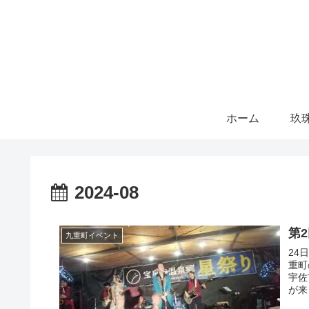
ホーム
玖
2024-08
第
九重町イベント
24
重町
宇佐
が来