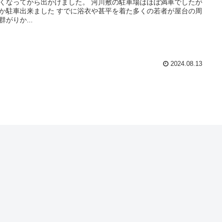
くなってから出かけました。 河川敷の駐車場はほぼ満車でしたが
か駐車出来ました すでに浴衣や甚平を着た多くの若者が屋台の周
群がりか...
2024.08.13