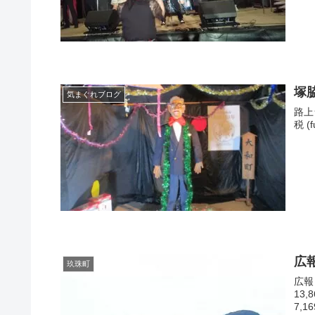
塚
気まぐれブログ
路上
税 (f
広
玖珠町
広報
13
7,