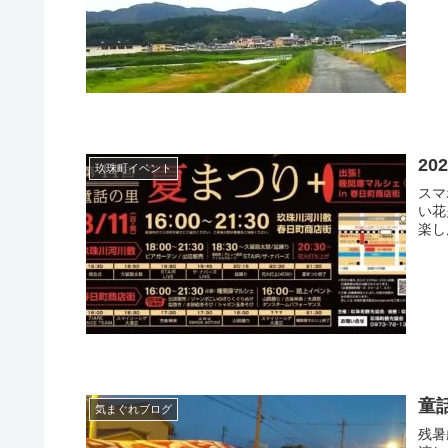
2
玖珠町イベント
スマ
い花
楽し
童
気まぐれブログ
残暑