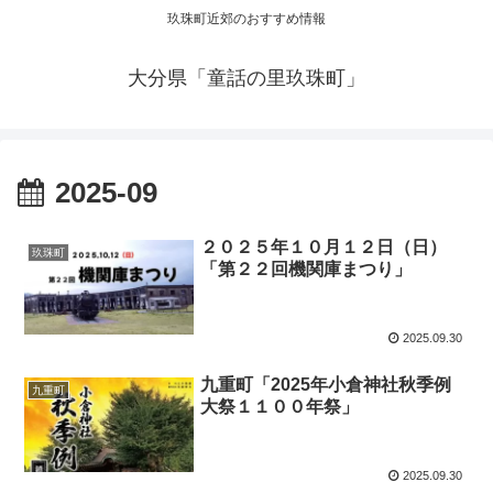
玖珠町近郊のおすすめ情報
大分県「童話の里玖珠町」
2025-09
２０２５年１０月１２日（日）
玖珠町
「第２２回機関庫まつり」
2025.09.30
九重町「2025年小倉神社秋季例
九重町
大祭１１００年祭」
2025.09.30