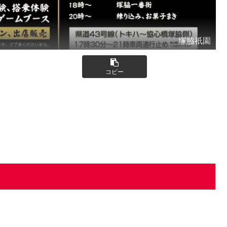
塚脇祇園
コピー