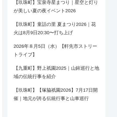
【玖珠町】宝泉寺星まつり｜星空と灯り
が美しい夏の夜イベント2026
【玖珠町】童話の里 夏まつり2026｜花
火は8月9日20:30〜打ち上げ
2026年８月5日（水）【軒先市ストリー
トライブ】
【九重町】野上祇園2025｜山鉾巡行と地
域の伝統行事を紹介
【玖珠町】【塚脇祇園2026】7月17日開
催｜地元が誇る伝統行事と山車巡行