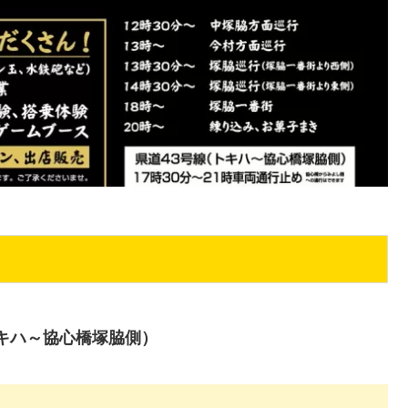
トキハ～協心橋塚脇側）