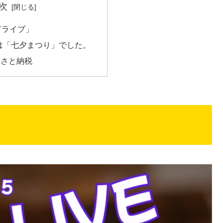
次
市ライブ」
は「七夕まつり」でした。
るさと納税