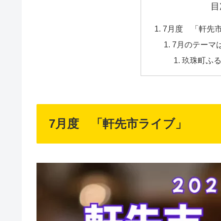
目
7月度 「軒先
7月のテーマ
玖珠町ふ
7月度 「軒先市ライブ」