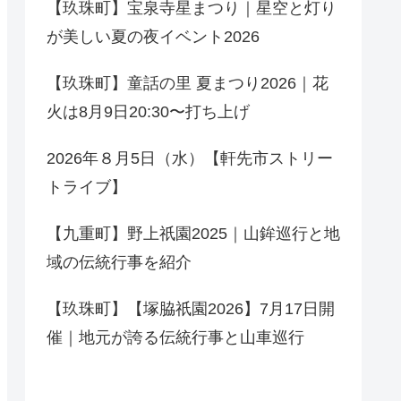
【玖珠町】宝泉寺星まつり｜星空と灯り
が美しい夏の夜イベント2026
【玖珠町】童話の里 夏まつり2026｜花
火は8月9日20:30〜打ち上げ
2026年８月5日（水）【軒先市ストリー
トライブ】
【九重町】野上祇園2025｜山鉾巡行と地
域の伝統行事を紹介
【玖珠町】【塚脇祇園2026】7月17日開
催｜地元が誇る伝統行事と山車巡行