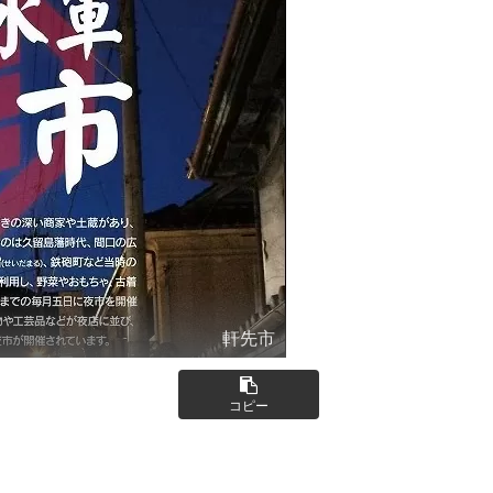
軒先市
コピー