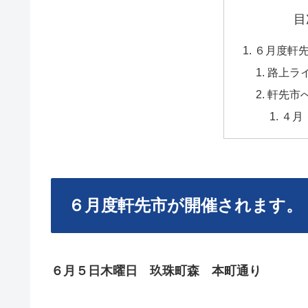
目
６月度軒
路上ラ
軒先市
４月
６月度軒先市が開催されます。
６月５日木曜日 玖珠町森 本町通り