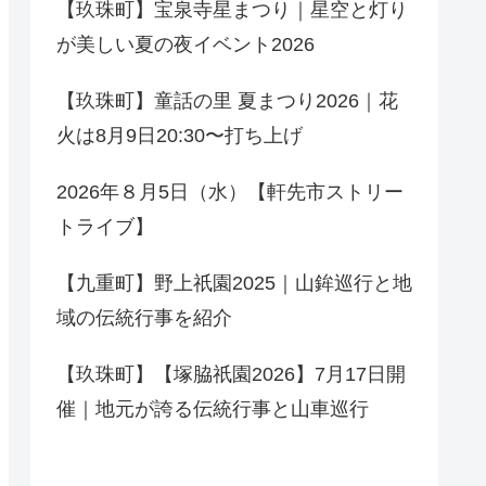
【玖珠町】宝泉寺星まつり｜星空と灯り
が美しい夏の夜イベント2026
【玖珠町】童話の里 夏まつり2026｜花
火は8月9日20:30〜打ち上げ
2026年８月5日（水）【軒先市ストリー
トライブ】
【九重町】野上祇園2025｜山鉾巡行と地
域の伝統行事を紹介
【玖珠町】【塚脇祇園2026】7月17日開
催｜地元が誇る伝統行事と山車巡行