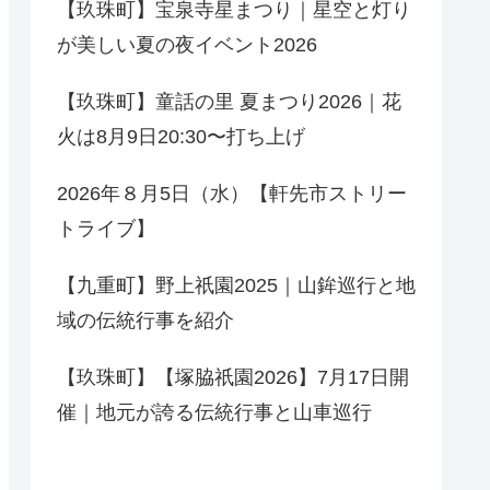
【玖珠町】宝泉寺星まつり｜星空と灯り
が美しい夏の夜イベント2026
【玖珠町】童話の里 夏まつり2026｜花
火は8月9日20:30〜打ち上げ
2026年８月5日（水）【軒先市ストリー
トライブ】
【九重町】野上祇園2025｜山鉾巡行と地
域の伝統行事を紹介
【玖珠町】【塚脇祇園2026】7月17日開
催｜地元が誇る伝統行事と山車巡行