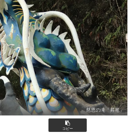
慈恩の滝「昇竜」
コピー