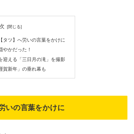
次
支【タツ】へ労いの言葉をかけに
穏やかだった！
を迎える「三日月の滝」を撮影
謹賀新年」の垂れ幕も
へ労いの言葉をかけに