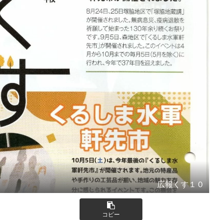
広報くす１０
コピー