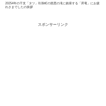
20254年の干支「タツ」玖珠町の慈恩の滝に鎮座する「昇竜」にお疲
れさまでしたの挨拶
スポンサーリンク