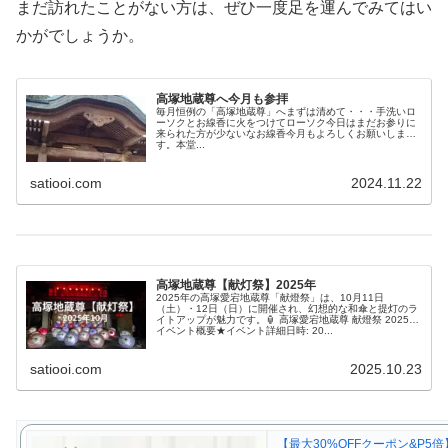
まだ訪れたことがない方は、ぜひ一度足を運んでみてはい
かがでしょうか。
高塚地蔵尊へ今月も参拝
毎月恒例の「高塚地蔵尊」へまずは清めて・・・手洗いロ
ーソクとお線香に火をつけてローソク今日はまだお参りに
来られた方が少ないなお線香今月もよろしくお願いしま
す。本堂...
satiooi.com
2024.11.22
高塚地蔵尊【献灯祭】2025年
2025年の高塚愛宕地蔵尊「献燈祭」は、10月11日
（土）・12日（日）に開催され、幻想的な和傘と提灯のラ
イトアップが魅力です。🏮 高塚愛宕地蔵尊 献燈祭 2025
イベント概要★イベント詳細​日時: 20...
satiooi.com
2025.10.23
【最大30%OFFクーポン&P5倍