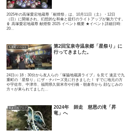
2025年の高塚愛宕地蔵尊「献燈祭」は、10月11日（土）・12日
（日）に開催され、幻想的な和傘と提灯のライトアップが魅力です。
🏮 高塚愛宕地蔵尊 献燈祭 2025 イベント概要 ★イベント詳細​日時:
20...
第2回宝泉寺温泉郷「星祭り」に
九重町イベント
行ってきました。
24日㈯ 18：30分から友人らの「塚脇地蔵講ライブ」を見て 速足で九
重町の「星祭り」にザ・ナバーズ見に行きました！ すでに地元の方
や宇佐市、中津市、福岡県久留米市や行橋・朝倉市から 顔なじみの
方々が来られてました...
2024年 師走 慈恩の滝「昇
気まぐれブログ
竜」へ