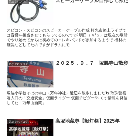
スピーカーケーブル自作してみた
気まぐれブログ
スピコン・スピコンのスピーカーケーブル作成 軒先市路上ライブで
は音響を担当させてもらってるのですが 明日（４/５）は現在の場所
でやり始めてからは初めてのエレキバンドが参加するようで 機材の
確認などしてたのですがドラムにモ...
２０２５．９．７ 塚脇寺山散歩
気まぐれブログ
塚脇小学校そばの寺山（万年神社）近辺を散歩しました👣 玖珠警察
署入口の「交通安全」仮面ライダー 仮面チビダー💦 くす情報を発信
してた「万年山新聞」 ...
高塚地蔵尊【献灯祭】2025年
気まぐれブログ