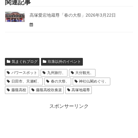
関連記事
高塚愛宕地蔵尊「春の大祭」2026年3月22日
気まぐれブログ
玖珠以外のイベント
パワースポット
九州旅行、
大分観光、
日田市、天瀬町、
春の大祭、
神社仏閣めぐり、
藤蔭高校
藤蔭高校吹奏楽
高塚地蔵尊
スポンサーリンク