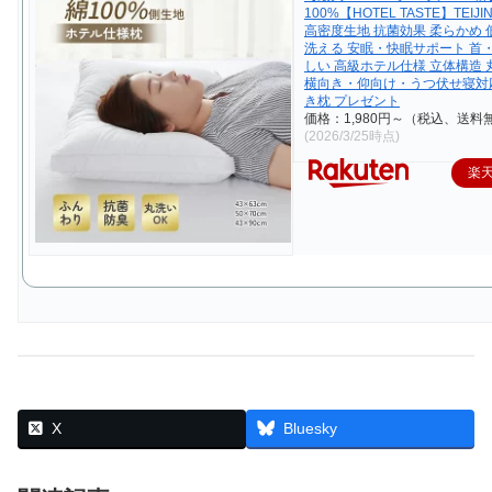
100%【HOTEL TASTE】TEI
高密度生地 抗菌効果 柔らかめ 
洗える 安眠・快眠サポート 首
しい 高級ホテル仕様 立体構造 
横向き・仰向け・うつ伏せ寝対応
き枕 プレゼント
価格：1,980円～（税込、送料無
(2026/3/25時点)
楽
X
Bluesky