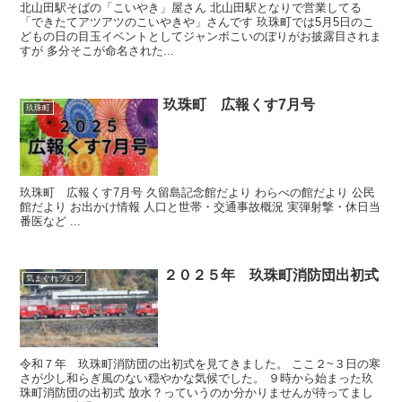
北山田駅そばの「こいやき」屋さん 北山田駅となりで営業してる
「できたてアツアツのこいやきや」さんです 玖珠町では5月5日のこ
どもの日の目玉イベントとしてジャンボこいのぼりがお披露目されま
すが 多分そこが命名された...
玖珠町 広報くす7月号
玖珠町
玖珠町 広報くす7月号 久留島記念館だより わらべの館だより 公民
館だより お出かけ情報 人口と世帯・交通事故概況 実弾射撃・休日当
番医など ...
２０２５年 玖珠町消防団出初式
気まぐれブログ
令和７年 玖珠町消防団の出初式を見てきました。 ここ２~３日の寒
さが少し和らぎ風のない穏やかな気候でした。 ９時から始まった玖
珠町消防団の出初式 放水？っていうのか分かりませんが待ってまし