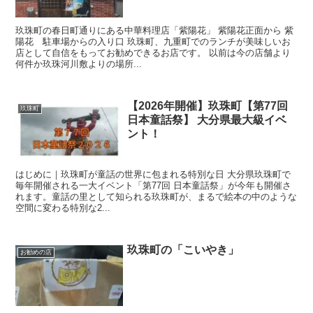
玖珠町の春日町通りにある中華料理店「紫陽花」 紫陽花正面から 紫
陽花 駐車場からの入り口 玖珠町、九重町でのランチが美味しいお
店として自信をもってお勧めできるお店です。 以前は今の店舗より
何件か玖珠河川敷よりの場所...
【2026年開催】玖珠町【第77回
玖珠町
日本童話祭】 大分県最大級イベ
ント！
はじめに｜玖珠町が童話の世界に包まれる特別な日 大分県玖珠町で
毎年開催される一大イベント「第77回 日本童話祭」が今年も開催さ
れます。童話の里として知られる玖珠町が、まるで絵本の中のような
空間に変わる特別な2...
玖珠町の「こいやき」
お勧めの店