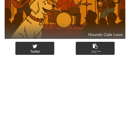
Hounds Cafe Leon
Twitter
コピー