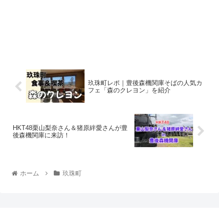
玖珠町レポ｜豊後森機関庫そばの人気カ
フェ「森のクレヨン」を紹介
HKT48栗山梨奈さん＆猪原絆愛さんが豊
後森機関庫に来訪！
ホーム
玖珠町