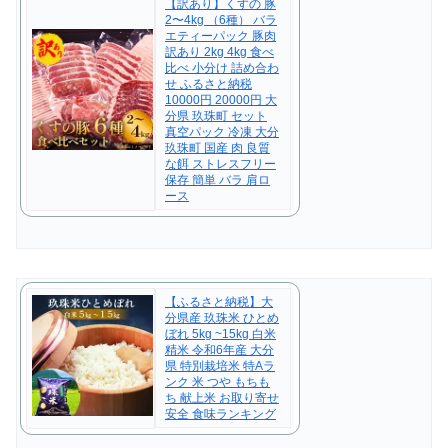
【訳あり】くすの 豚
2〜4kg （6種） バラ
エティーパック 豚肉
訳あり 2kg 4kg 食べ
比べ 小分け 詰め合わ
せ ふるさと納税
10000円 20000円 大
分県 玖珠町 セット
真空パック 冷凍 大分
玖珠町 国産 肉 良質
な餌 ストレスフリー
保存 簡単 バラ 肩ロ
ース
【ふるさと納税】大
分県産 玖珠米 ひとめ
ぼれ 5kg ~15kg 白米
精米 令和6年産 大分
県 特別栽培米 特Aラ
ンク 米 つや もちも
ち 献上米 お取り寄せ
安全 食味ランキング