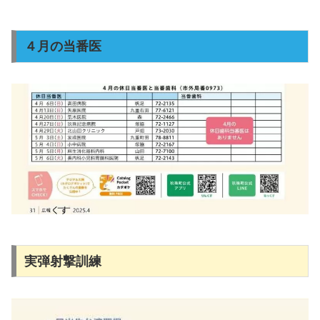
４月の当番医
実弾射撃訓練