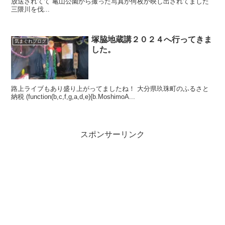
放送されてて 亀山公園から撮った写真が何枚か映し出されてました
三隈川を伐...
塚脇地蔵講２０２４へ行ってきま
気まぐれブログ
した。
路上ライブもあり盛り上がってましたね！ 大分県玖珠町のふるさと
納税 (function(b,c,f,g,a,d,e){b.MoshimoA...
スポンサーリンク