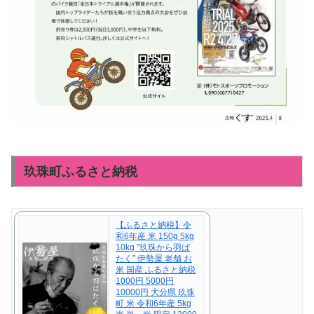
玖珠町ふるさと納税
【ふるさと納税】令
和6年産 米 150g 5kg
10kg ”玖珠から羽ば
たく” 伊勢屋 老舗 お
米 国産 ふるさと納税
1000円 5000円
10000円 大分県 玖珠
町 米 令和6年産 5kg