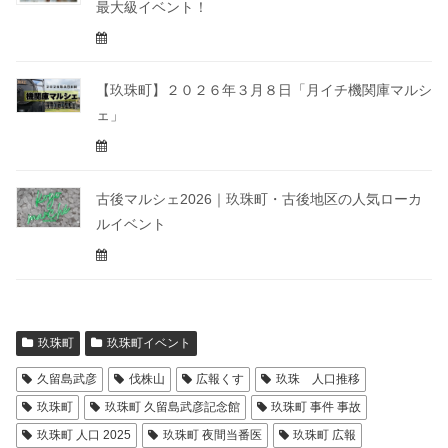
最大級イベント！
【玖珠町】２０２６年３月８日「月イチ機関庫マルシ
ェ」
古後マルシェ2026｜玖珠町・古後地区の人気ローカ
ルイベント
玖珠町
玖珠町イベント
久留島武彦
伐株山
広報くす
玖珠 人口推移
玖珠町
玖珠町 久留島武彦記念館
玖珠町 事件 事故
玖珠町 人口 2025
玖珠町 夜間当番医
玖珠町 広報