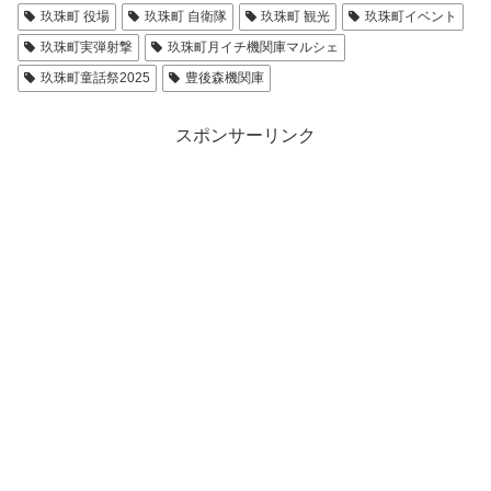
玖珠町 役場
玖珠町 自衛隊
玖珠町 観光
玖珠町イベント
玖珠町実弾射撃
玖珠町月イチ機関庫マルシェ
玖珠町童話祭2025
豊後森機関庫
スポンサーリンク