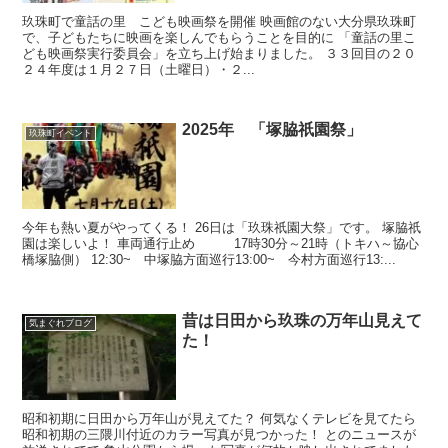
玖珠町で童話の里 こども映画祭を開催 映画館のない大分県玖珠町
で、子どもたちに映画を楽しんでもらうことを目的に 「童話の里こ
ども映画祭実行委員会」を立ち上げ始まりました。 ３３回目の２０
２４年度は１月２７日（土曜日）・２...
2025年 「塚脇祇園祭」
玖珠町イベント
今年も熱い夏がやってくる！ 26日は「玖珠祇園大祭」です。 塚脇祇
園は楽しいよ！ 車両通行止め 17時30分～21時（トキハ～協心
橋塚脇側） 12:30~ 中塚脇方面巡行13:00~ 今村方面巡行13:...
昔は日田から玖珠の万年山見えて
気まぐれブログ
た！
昭和初期に日田から万年山が見えてた？ 何気なくテレビを見てたら
昭和初期の三隈川付近のカラー写真が見つかった！ とのニュースが