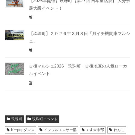
【2026年開催】玖珠町【第77回 日本童話祭】 大分県
最大級イベント！
【玖珠町】２０２６年３月８日「月イチ機関庫マルシ
ェ」
古後マルシェ2026｜玖珠町・古後地区の人気ローカ
ルイベント
玖珠町
玖珠町イベント
Kーpopダンス
インフルエンサー部
くす未来部
わんこ