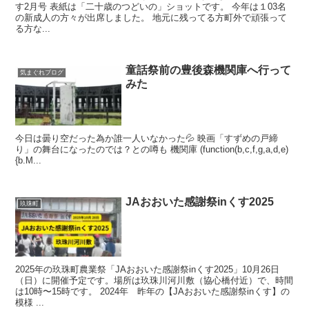
す2月号 表紙は「二十歳のつどいの」ショットです。 今年は１03名
の新成人の方々が出席しました。 地元に残ってる方町外で頑張って
る方な...
童話祭前の豊後森機関庫へ行って
気まぐれブログ
みた
今日は曇り空だった為か誰一人いなかった💦 映画「すずめの戸締
り」の舞台になったのでは？との噂も 機関庫 (function(b,c,f,g,a,d,e)
{b.M...
JAおおいた感謝祭inくす2025
玖珠町
2025年の玖珠町農業祭「JAおおいた感謝祭inくす2025」10月26日
（日）に開催予定です。場所は玖珠川河川敷（協心橋付近）で、時間
は10時〜15時です。 2024年 昨年の【JAおおいた感謝祭inくす】の
模様 ...