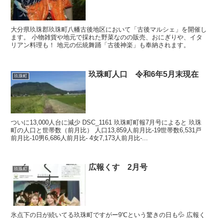
大分県玖珠郡玖珠町八幡古後地区において「古後マルシェ」を開催し
ます。 小物雑貨や地元で採れた野菜なのの販売、おにぎりや、イタ
リアン料理も！ 地元の伝統舞踊「古後神楽」も奉納されます。
玖珠町人口 令和6年5月末現在
玖珠町
ついに13,000人台に減少 DSC_1161 玖珠町町報7月号によると 玖珠
町の人口と世帯数（前月比） 人口13,859人前月比-19世帯数6,531戸
前月比-10男6,686人前月比- 4女7,173人前月比-...
広報くす 2月号
玖珠町
氷点下の日が続いてる玖珠町ですがー9℃という驚きの日も💦 広報く